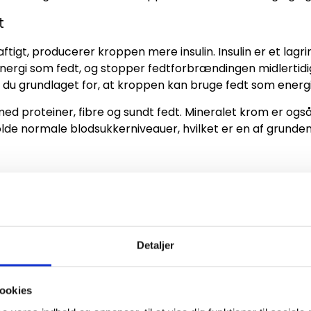
t
ftigt, producerer kroppen mere insulin. Insulin er et lag
energi som fedt, og stopper fedtforbrændingen midlertidi
 du grundlaget for, at kroppen kan bruge fedt som energi
d proteiner, fibre og sundt fedt. Mineralet krom er også e
lde normale blodsukkerniveauer, hvilket er en af grundene 
 på at fordøje proteiner end fedt og kulhydrater. Dette
0 % af kalorierne i det protein du spiser, gå til selve for
t bevare muskelmasse, når du ligger i kalorieunderskud.
Detaljer
ookies
est effektive måder at øge forbrændingen på lang sigt. 
orbrænder kalorier selv når du sidder stille. Ved at lægg