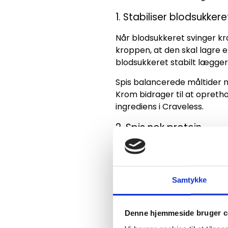
1. Stabiliser blodsukkere
Når blodsukkeret svinger kra
kroppen, at den skal lagre 
blodsukkeret stabilt lægger
Spis balancerede måltider me
Krom bidrager til at opretho
ingrediens i Craveless.
2. Spis nok protein
Kroppen bruger mere energi
effekt. Faktisk kan op mod 3
hjælper proteiner dig med a
Samtykke
3. Opbyg muskelmasse
Denne hjemmeside bruger c
Styrketræning er en af de m
væv, hvilket betyder at de f