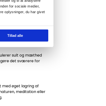
 medier og til at analysere
nden for sociale medier,
e oplysninger, du har givet
EPOC (Excess Post-exercise
ter med at forbrænde ekstra
Tillad alle
gulerer sult og mæthed
g gøre det sværere for
det med øget lagring af
 naturen, meditation eller
g.