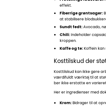
effekt.
Fiberrige grøntsager:
B
at stabilisere blodsukker
Sundt fedt:
Avocado, nød
Chili:
Indeholder capsaic
kroppen.
Kaffe og te:
Koffein kan 
Kosttilskud der st
Kosttilskud kan ikke gøre ar
værdifuldt værktøj til at s
bør ikke erstatte en varieret
Her er ingredienser med dok
Krom:
Bidrager til at op