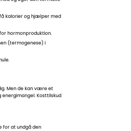
få kalorier og hjælper med
 for hormonproduktion.
onen (termogenese) i
ule.
 dig. Men de kan være et
g energimangel. Kosttilskud
e for at undgå den