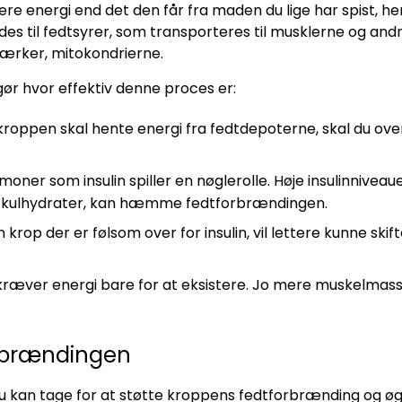
re energi end det den får fra maden du lige har spist, he
des til fedtsyrer, som transporteres til musklerne og and
værker, mitokondrierne.
fgør hvor effektiv denne proces er:
kroppen skal hente energi fra fedtdepoterne, skal du ove
oner som insulin spiller en nøglerolle. Høje insulinnivea
e kulhydrater, kan hæmme fedtforbrændingen.
 krop der er følsom over for insulin, vil lettere kunne sk
ræver energi bare for at eksistere. Jo mere muskelmasse
rbrændingen
u kan tage for at støtte kroppens fedtforbrænding og øge