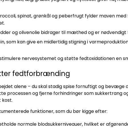
roccoli, spinat, grønkål og peberfrugt fylder maven med 
et.
der og olivenolie bidrager til mæthed og er nødvendigt
in, som kan give en midlertidig stigning i varmeprodukti
stimulere nervesystemet og støtte fedtoxidationen en sm
øtter fedtforbrænding
bejdet alene – du skal stadig spise fornuftigt og bevæge
tøtte processen og fjerne forhindringer som sukkertrang o
 kost.
umenterede funktioner, som du bør kigge efter:
retholde normale blodsukkerniveauer, hvilket er afgørend