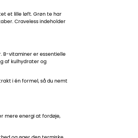
et lille løft. Grøn te har
kaber. Craveless indeholder
. B-vitaminer er essentielle
g af kulhydrater og
rakt i én formel, så du nemt
r mere energi at fordøje,
æthed og øger den termiske