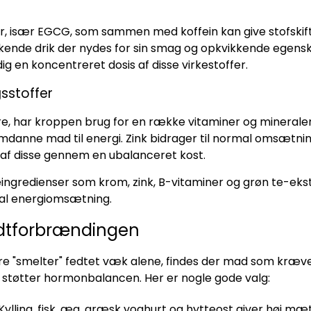
, især EGCG, som sammen med koffein kan give stofskiftet 
iskende drik der nydes for sin smag og opkvikkende egens
ig en koncentreret dosis af disse virkestoffer.
sstoffer
ere, har kroppen brug for en række vitaminer og mineraler
mdanne mad til energi. Zink bidrager til normal omsætnin
t af disse gennem en ubalanceret kost.
ngredienser som krom, zink, B-vitaminer og grøn te-ekst
mal energiomsætning.
edtforbrændingen
e "smelter" fedtet væk alene, findes der mad som kræve
støtter hormonbalancen. Her er nogle gode valg:
Kylling, fisk, æg, græsk yoghurt og hytteost giver høj m