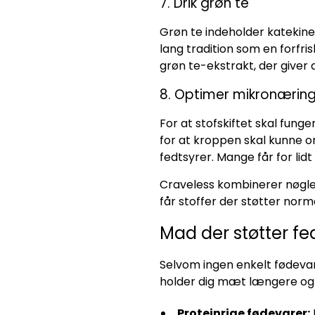
7. Drik grøn te
Grøn te indeholder katekiner
lang tradition som en forfr
grøn te-ekstrakt, der giver d
8. Optimer mikronæring
For at stofskiftet skal fung
for at kroppen skal kunne o
fedtsyrer. Mange får for lid
Craveless kombinerer nøglei
får stoffer der støtter nor
Mad der støtter f
Selvom ingen enkelt fødevar
holder dig mæt længere og 
Proteinrige fødevarer: