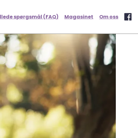
illede spørgsmål (FAQ)
Magasinet
Om oss