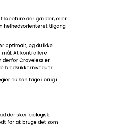
t løbeture der gælder, eller
 helhedsorienteret tilgang,
r optimalt, og du ikke
mål. At kontrollere
r derfor Craveless er
ale blodsukkerniveauer.
ier du kan tage i brug i
ad der sker biologisk.
edt for at bruge det som