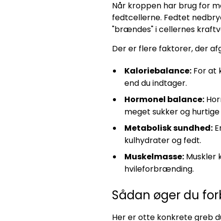
Når kroppen har brug for me
fedtcellerne. Fedtet nedbry
"brændes" i cellernes kraft
Der er flere faktorer, der a
Kaloriebalance:
For at 
end du indtager.
Hormonel balance:
Horm
meget sukker og hurtig
Metabolisk sundhed:
En
kulhydrater og fedt.
Muskelmasse:
Muskler k
hvileforbrænding.
Sådan øger du fo
Her er otte konkrete greb d