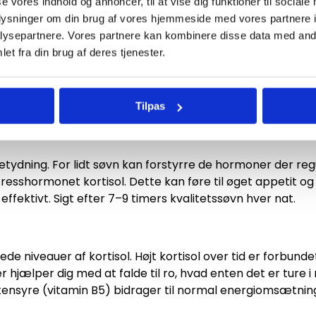
se vores indhold og annoncer, til at vise dig funktioner til sociale
n "motor" der bruger mere brændstof døgnet rundt.
oplysninger om din brug af vores hjemmeside med vores partnere i
ysepartnere. Vores partnere kan kombinere disse data med andr
ketræning
et fra din brug af deres tjenester.
 (HIIT) og tung styrketræning giver en effekt der kaldes 
 "efterforbrænding". Dette betyder at kroppen fortsæt
at træningen er færdig.
Tilpas
tydning. For lidt søvn kan forstyrre de hormoner der re
stresshormonet kortisol. Dette kan føre til øget appetit o
fektivt. Sigt efter 7–9 timers kvalitetssøvn hver nat.
øjede niveauer af kortisol. Højt kortisol over tid er forbun
 hjælper dig med at falde til ro, hvad enten det er ture i
ensyre (vitamin B5) bidrager til normal energiomsætnin