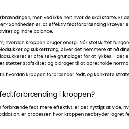
brændingen, men ved ikke helt hvor de skal starte. Er de
er? Sandheden er, at effektiv fedtforbrænding kræver en
tivitet og indre balance.
 hvordan kroppen bruger energi. Når stofskiftet fungere
odsukker og sukkertrang, bliver det nemmere at nå dine 
lodsukkeret er ofte selve grundlaget for at lykkes – det e
er støtter stofskiftet og bidrager til at opretholde norm
 til, hvordan kroppen forbrænder fedt, og konkrete strateg
fedtforbrænding i kroppen?
 forbrænde fedt mere effektivt, er det nyttigt at vide, hv
oxidation, er processen hvor kroppen nedbryder lagret f