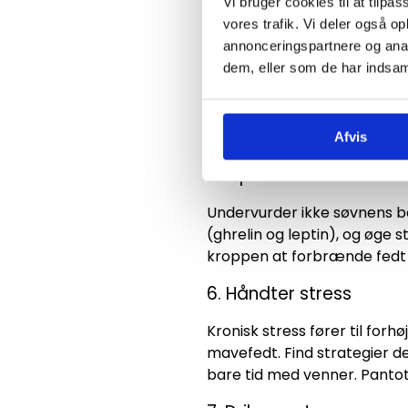
Vi bruger cookies til at tilpas
gange om ugen bygger du e
vores trafik. Vi deler også 
annonceringspartnere og anal
4. Inkluder HIIT og styr
dem, eller som de har indsaml
Højintensiv intervaltræning
Oxygen Consumption), eller
kalorier i flere timer efter 
Afvis
5. Optimer søvnen
Undervurder ikke søvnens be
(ghrelin og leptin), og øge 
kroppen at forbrænde fedt ef
6. Håndter stress
Kronisk stress fører til forh
mavefedt. Find strategier der
bare tid med venner. Pantot